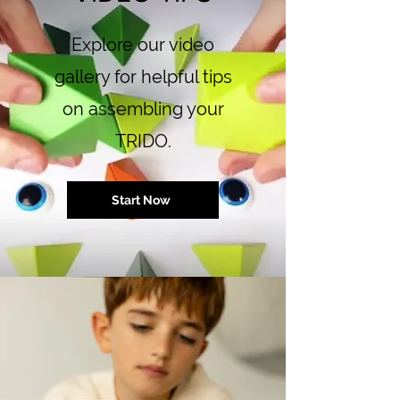
Explore our video
gallery for helpful tips
on assembling your
TRIDO.
Start Now