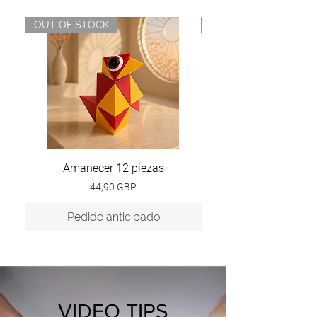
OUT OF STOCK
NEW
Amanecer 12 piezas
Precio
44,90 GBP
Pedido anticipado
VIDEO TIPS